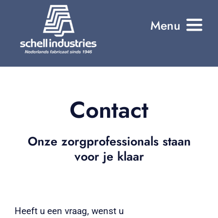
Ga
Menu
naar
inhoud
Home
Onze producten
Contact
Onze all-in Service
Onze zorgprofessionals staan
Referenties
voor je klaar
Wie zijn wij?
Contact
Heeft u een vraag, wenst u