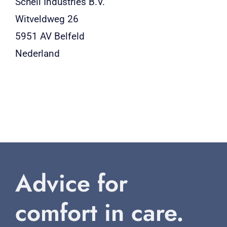
Schell Industries B.V.
Witveldweg 26
5951 AV Belfeld
Nederland
Tel:
+31 (0)77 475 60 00
info@schellindustries.nl
Advice for
comfort in care.