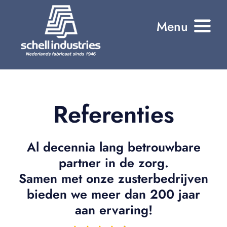
Ga
Menu
naar
inhoud
Home
Onze producten
Referenties
Onze all-in Service
Al decennia lang betrouwbare
Referenties
partner in de zorg.
Samen met onze zusterbedrijven
Wie zijn wij?
bieden we meer dan 200 jaar
Contact
aan ervaring!