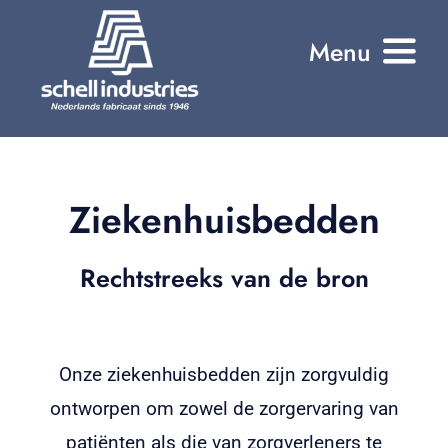
Ga
Menu
naar
inhoud
Home
Onze producten
Ziekenhuisbedden
Onze all-in Service
Rechtstreeks van de bron
Referenties
Wie zijn wij?
Onze ziekenhuisbedden zijn zorgvuldig
Contact
ontworpen om zowel de zorgervaring van
patiënten als die van zorgverleners te